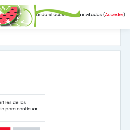
momento está usando el acceso para invitados (
Acceder
)
files de los
io para continuar.